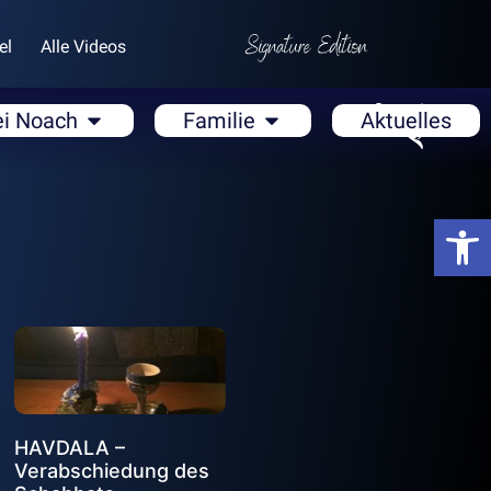
el
Alle Videos
ei Noach
Familie
Aktuelles
Open
HAVDALA –
Verabschiedung des