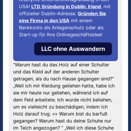
USA!
LTD Gründung in Dublin, Irland
, mit
offizieller Dublin-Adresse.
Gründen Sie
eine Firma in den USA
mit einem
Bankkonto als Anlagenschutz oder als
Start-up für Ihre Onlinegeschäftsidee!
LLC ohne Auswandern
“Warum hast du das Holz auf einer Schulter
und das Kleid auf der anderen Schulter
getragen, als du nach Hause gegangen sind?”
„Weil ich mir Kleidung geliehen hatte, habe ich
sie mir heute nur geliehen, während ich auf
dem Feld arbeitete. Ich wurde nicht beliehen,
um es vielleicht zu beschädigen, indem ich
Holz darauf trug. «» Warum bist du barfuß
gegangen? Warum hast du deine Schuhe nur
im Teich angezogen? ” „Weil ich diese Schuhe