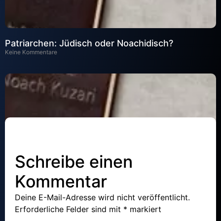
Patriarchen: Jüdisch oder Noachidisch?
Keine Kommentare
Schreibe einen
Kommentar
Das Volk Israel: Träger der Tora
Deine E-Mail-Adresse wird nicht veröffentlicht.
Keine Kommentare
Erforderliche Felder sind mit
*
markiert