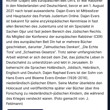
Richter (Dajan) des Europäischen Beit Din's. Er war Rabbiner
in den Niederlanden und Deutschland, bevor er am 1. August
2021 nach Israel auswanderte. Dajan Evers ist Mitbesitzer
und Hauptautor des Portals Judentum Online. Dajan Evers
ist bekannt für seine enzyklopädischen Kenntnisse in fast
allen Bereichen des Judentums und ist ein Spezialist in
Sachen Gijur und fast jedem Bereich des Jüdischen Rechts.
Als Mitglied der Konferenz der europäischen Rabbiner (CER)
und des europäischen Beit Din hat er mehrere Bücher
geschrieben, darunter „Talmudisches Denken“, „Die Echte
Tora“ und „Schaatnes Gesetze“. Trotz seiner umfangreichen
Arbeit widmet er sich derzeit dem Ziel, das jüdische Leben in
Deutschalnd zu unterstützen und lebt in Jerusalem. Er
beherrscht die Sprachen Holländisch, Jiddisch, Hebräisch,
Englisch und Deutsch. Dajan Raphael Evers ist der Sohn von
Hans Evers und Bloeme Evers-Emden (1926-2016),
niederländisch-jüdischen Eltern. Seine Mutter überlebte den
Holocaust und veröffentlichte später vier Bücher über ihre
Forschung zu niederländisch-jüdischen Kindern, die während
des Krieges versteckt waren. (Foto gemacht von: J.
Feldmann)