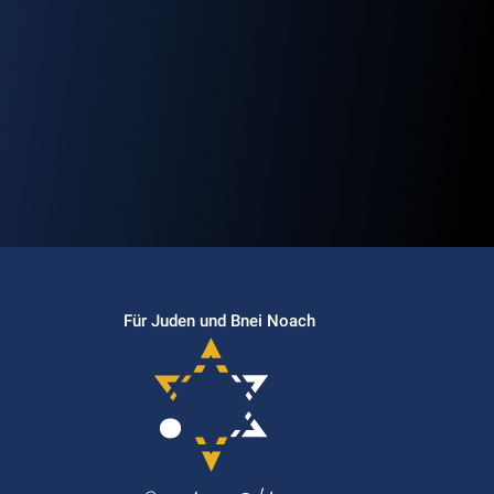
Für Juden und Bnei Noach