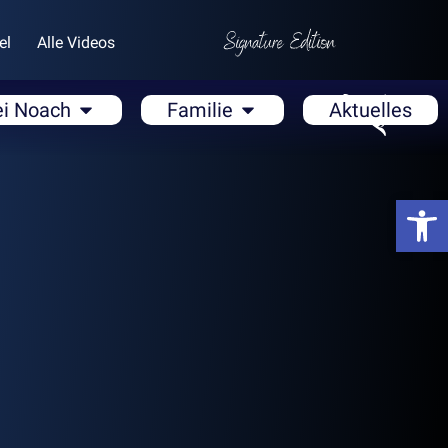
el
Alle Videos
ei Noach
Familie
Aktuelles
Open