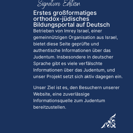
Erstes großformatiges
orthodox-jüdisches
Bildungsportal auf Deutsch
Betrieben von Imrey Israel, einer
gemeinnützigen Organisation aus Israel,
bietet diese Seite geprüfte und
authentische Informationen über das
Judentum. Insbesondere in deutscher
Sprache gibt es viele verfälschte
Informationen über das Judentum, und
unser Projekt setzt sich aktiv dagegen ein.
Unser Ziel ist es, den Besuchern unserer
Website, eine zuverlässige
Informationsquelle zum Judentum
bereitzustellen.