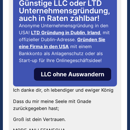
Günstige LLC oder LTD
Unternehmensgründung,
auch in Raten zahlbar!
Anonyme Unternehmensgründung in den
USA!
LTD Gründung in Dublin, Irland
, mit
offizieller Dublin-Adresse.
Gründen Sie
eine Firma in den USA
mit einem
Bankkonto als Anlagenschutz oder als
Start-up für Ihre Onlinegeschäftsidee!
LLC ohne Auswandern
Ich danke dir, oh lebendiger und ewiger König
Dass du mir meine Seele mit Gnade
zurückgegeben hast;
Groß ist dein Vertrauen.