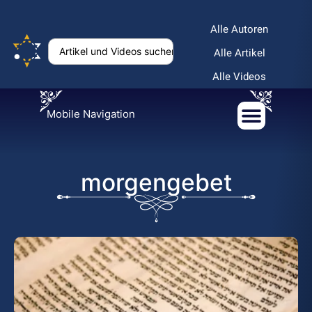
Alle Autoren
Alle Artikel
Alle Videos
Mobile Navigation
morgengebet