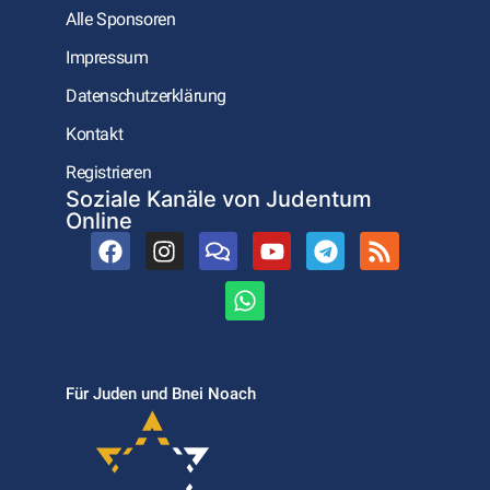
Alle Sponsoren
Impressum
Datenschutzerklärung
Kontakt
Registrieren
Soziale Kanäle von Judentum
Online
Für Juden und Bnei Noach