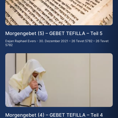
Morgengebet (5) – GEBET TEFILLA – Teil 5
Dajan Raphael Evers
30. Dezember 2021 – 26 Tevet 5782 – 26 Tevet
5782
Morgengebet (4) – GEBET TEFILLA – Teil 4