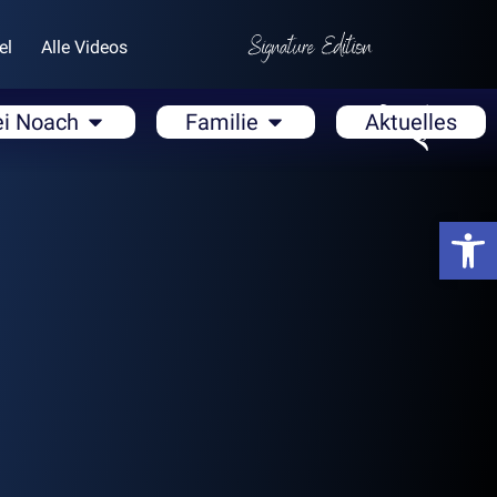
el
Alle Videos
ei Noach
Familie
Aktuelles
Open