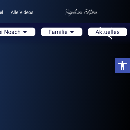
el
Alle Videos
ei Noach
Familie
Aktuelles
Open