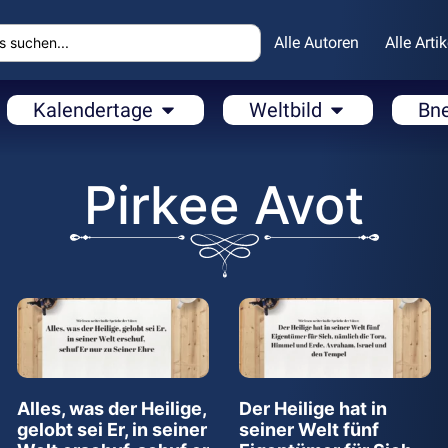
Alle Autoren
Alle Artik
Kalendertage
Weltbild
Bn
Pirkee Avot
Alles, was der Heilige,
Der Heilige hat in
gelobt sei Er, in seiner
seiner Welt fünf