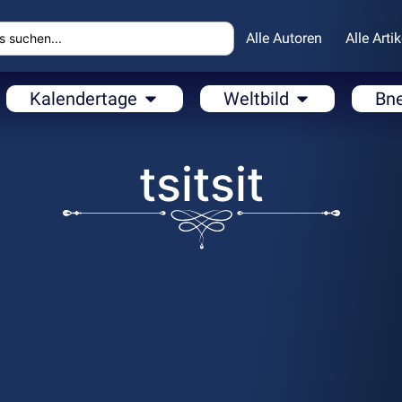
Alle Autoren
Alle Artik
Kalendertage
Weltbild
Bn
tsitsit