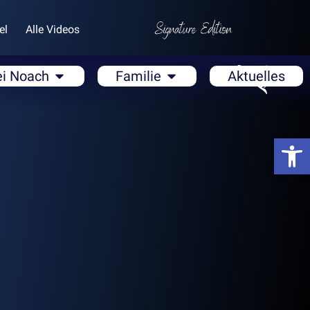
el
Alle Videos
ei Noach
Familie
Aktuelles
Open