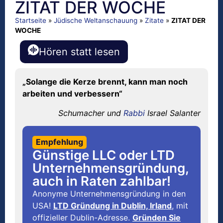
ZITAT DER WOCHE
Startseite
»
Jüdische Weltanschauung
»
Zitate
»
ZITAT DER
WOCHE
Hören statt lesen
„Solange die Kerze brennt, kann man noch
arbeiten und verbessern“
Schumacher und
Rabbi
Israel Salanter
Empfehlung
Günstige LLC oder LTD
Unternehmensgründung,
auch in Raten zahlbar!
Anonyme Unternehmensgründung in den
USA!
LTD Gründung in Dublin, Irland
, mit
offizieller Dublin-Adresse.
Gründen Sie