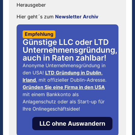
Herausgeber
Hier geht´s zum
Newsletter Archiv
Empfehlung
Günstige LLC oder LTD
Unternehmensgründung,
auch in Raten zahlbar!
Anonyme Unternehmensgründung in
den USA!
LTD Gründung in Dublin,
Irland
, mit offizieller Dublin-Adresse.
Gründen Sie eine Firma in den USA
mit einem Bankkonto als
Anlagenschutz oder als Start-up für
Ihre Onlinegeschäftsidee!
LLC ohne Auswandern