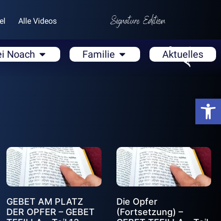
el
Alle Videos
ei Noach
Familie
Aktuelles
Open
GEBET AM PLATZ
Die Opfer
DER OPFER – GEBET
(Fortsetzung) –