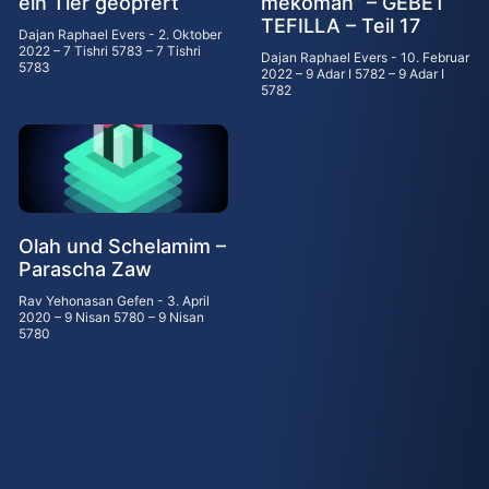
ein Tier geopfert
mekoman” – GEBET
TEFILLA – Teil 17
Dajan Raphael Evers
2. Oktober
2022 – 7 Tishri 5783 – 7 Tishri
Dajan Raphael Evers
10. Februar
5783
2022 – 9 Adar I 5782 – 9 Adar I
5782
Olah und Schelamim –
Parascha Zaw
Rav Yehonasan Gefen
3. April
2020 – 9 Nisan 5780 – 9 Nisan
5780