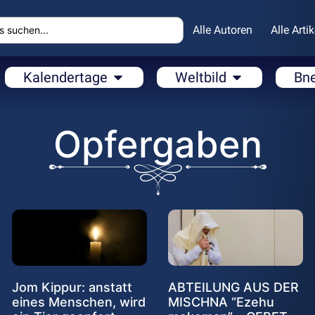
Alle Autoren
Alle Artik
Kalendertage
Weltbild
Bn
Opfergaben
Jom Kippur: anstatt
ABTEILUNG AUS DER
eines Menschen, wird
MISCHNA “Ezehu