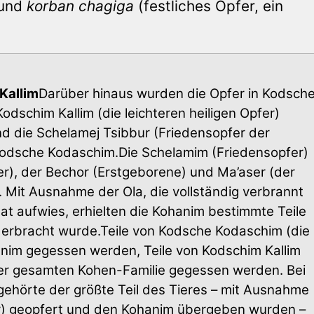
 und
korban chagiga
(festliches Opfer, ein
Kallim
Darüber hinaus wurden die Opfer in Kodsch
odschim Kallim (die leichteren heiligen Opfer)
nd die Schelamej Tsibbur (Friedensopfer der
 Kodsche Kodaschim.Die Schelamim (Friedensopfer)
), der Bechor (Erstgeborene) und Ma’aser (der
 Mit Ausnahme der Ola, die vollständig verbrannt
t aufwies, erhielten die Kohanim bestimmte Teile
 erbracht wurde.Teile von Kodsche Kodaschim (die
hanim gegessen werden, Teile von Kodschim Kallim
 der gesamten Kohen-Familie gegessen werden. Bei
gehörte der größte Teil des Tieres – mit Ausnahme
tar) geopfert und den Kohanim übergeben wurden –