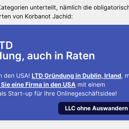
ategorien unterteilt, nämlich die obligatorisc
Arten von Korbanot Jachid:
LTD
ng, auch in Raten
n den USA!
LTD Gründung in Dublin, Irland
, m
Sie eine Firma in den USA
mit einem
ls Start-up für Ihre Onlinegeschäftsidee!
LLC ohne Auswandern