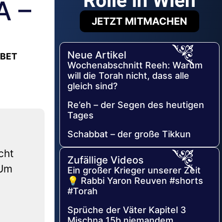
Rolle in Wien
A –
JETZT MITMACHEN
Neue Artikel
EBET
Wochenabschnitt Reeh: Warum
will die Torah nicht, dass alle
gleich sind?
Re’eh – der Segen des heutigen
Tages
Schabbat – der große Tikkun
cht
Zufällige Videos
 Um
Ein großer Krieger unserer Zeit
💡 Rabbi Yaron Reuven #shorts
#Torah
Sprüche der Väter Kapitel 3
Mischna 15b niemandem