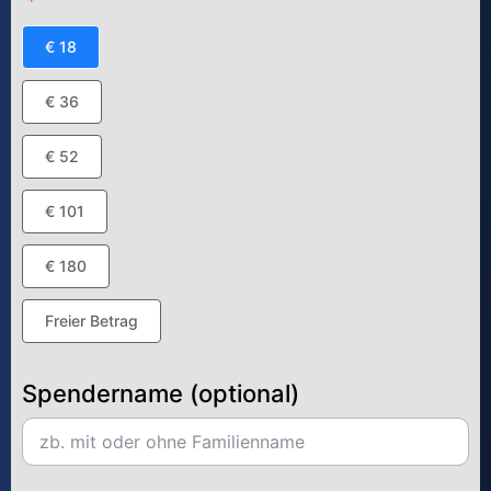
€ 18
€ 36
€ 52
€ 101
€ 180
Freier Betrag
Spendername (optional)