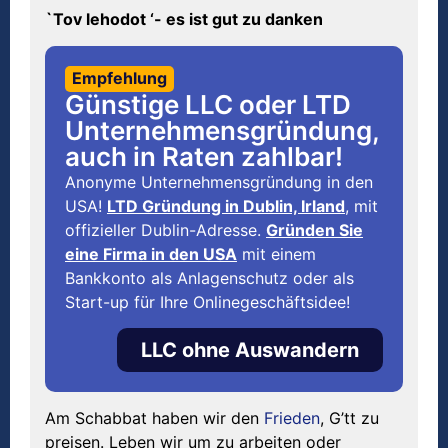
`Tov lehodot ‘- es ist gut zu danken
Empfehlung
Günstige LLC oder LTD
Unternehmensgründung,
auch in Raten zahlbar!
Anonyme Unternehmensgründung in den
USA!
LTD Gründung in Dublin, Irland
, mit
offizieller Dublin-Adresse.
Gründen Sie
eine Firma in den USA
mit einem
Bankkonto als Anlagenschutz oder als
Start-up für Ihre Onlinegeschäftsidee!
LLC ohne Auswandern
Am Schabbat haben wir den
Frieden
, G’tt zu
preisen. Leben wir um zu arbeiten oder