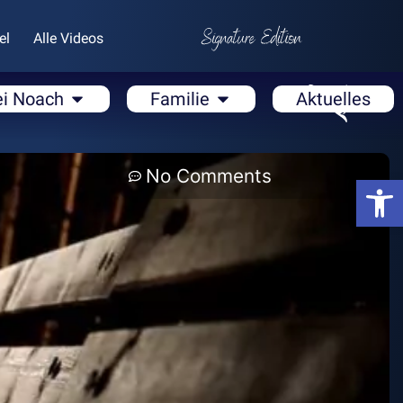
el
Alle Videos
ei Noach
Familie
Aktuelles
No Comments
Open