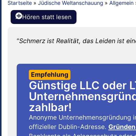
Startseite
»
Jüdische Weltanschauung
»
Allgemein
Hören statt lesen
“
Schmerz ist Realität, das Leiden ist ei
Empfehlung
Günstige LLC oder 
Unternehmensgründu
zahlbar!
Anonyme Unternehmensgründung i
offizieller Dublin-Adresse.
Gründen 