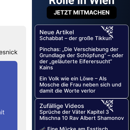
Rolle in Wien
JETZT MITMACHEN
Neue Artikel
Schabbat – der große Tikkun
Pinchas: „Die Verschiebung der
esnick
Grundlage der Schöpfung“ – oder
der „geläuterte Eiferersucht“
Kains
Ein Volk wie ein Löwe – Als
Mosche die Frau neben sich und
damit die Worte verlor
Zufällige Videos
it
Sprüche der Väter Kapitel 3
Mischna 10 Rav Albert Shamonov
🦟 Eine Mücke am Esstisch