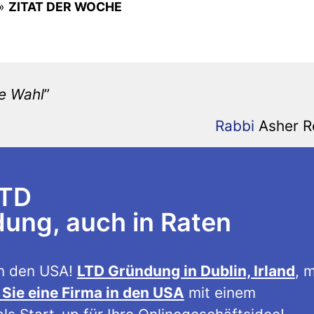
»
ZITAT DER WOCHE
ne Wahl
”
Rabbi
Asher R
LTD
ng, auch in Raten
n den USA!
LTD Gründung in Dublin, Irland
, m
Sie eine Firma in den USA
mit einem