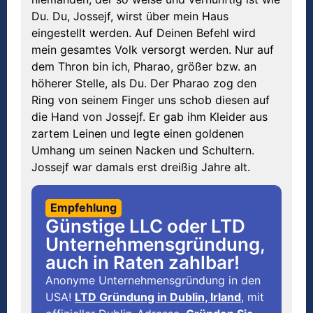
Du. Du, Jossejf, wirst über mein Haus
eingestellt werden. Auf Deinen Befehl wird
mein gesamtes Volk versorgt werden. Nur auf
dem Thron bin ich, Pharao, größer bzw. an
höherer Stelle, als Du. Der Pharao zog den
Ring von seinem Finger uns schob diesen auf
die Hand von Jossejf. Er gab ihm Kleider aus
zartem Leinen und legte einen goldenen
Umhang um seinen Nacken und Schultern.
Jossejf war damals erst dreißig Jahre alt.
Empfehlung
Günstige LLC oder LTD
Unternehmensgründung,
auch in Raten zahlbar!
Anonyme Unternehmensgründung in den
USA!
LTD Gründung in Dublin, Irland
, mit