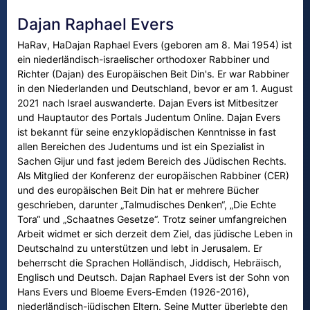
Dajan Raphael Evers
HaRav, HaDajan Raphael Evers (geboren am 8. Mai 1954) ist
ein niederländisch-israelischer orthodoxer Rabbiner und
Richter (Dajan) des Europäischen Beit Din's. Er war Rabbiner
in den Niederlanden und Deutschland, bevor er am 1. August
2021 nach Israel auswanderte. Dajan Evers ist Mitbesitzer
und Hauptautor des Portals Judentum Online. Dajan Evers
ist bekannt für seine enzyklopädischen Kenntnisse in fast
allen Bereichen des Judentums und ist ein Spezialist in
Sachen Gijur und fast jedem Bereich des Jüdischen Rechts.
Als Mitglied der Konferenz der europäischen Rabbiner (CER)
und des europäischen Beit Din hat er mehrere Bücher
geschrieben, darunter „Talmudisches Denken“, „Die Echte
Tora“ und „Schaatnes Gesetze“. Trotz seiner umfangreichen
Arbeit widmet er sich derzeit dem Ziel, das jüdische Leben in
Deutschalnd zu unterstützen und lebt in Jerusalem. Er
beherrscht die Sprachen Holländisch, Jiddisch, Hebräisch,
Englisch und Deutsch. Dajan Raphael Evers ist der Sohn von
Hans Evers und Bloeme Evers-Emden (1926-2016),
niederländisch-jüdischen Eltern. Seine Mutter überlebte den