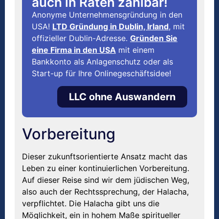
auch in Raten zahlbar!
Anonyme Unternehmensgründung in den
USA!
LTD Gründung in Dublin, Irland
, mit
offizieller Dublin-Adresse.
Gründen Sie
eine Firma in den USA
mit einem
Bankkonto als Anlagenschutz oder als
Start-up für Ihre Onlinegeschäftsidee!
LLC ohne Auswandern
Vorbereitung
Dieser zukunftsorientierte Ansatz macht das
Leben zu einer kontinuierlichen Vorbereitung.
Auf dieser Reise sind wir dem jüdischen Weg,
also auch der Rechtssprechung, der Halacha,
verpflichtet. Die Halacha gibt uns die
Möglichkeit, ein in hohem Maße spiritueller