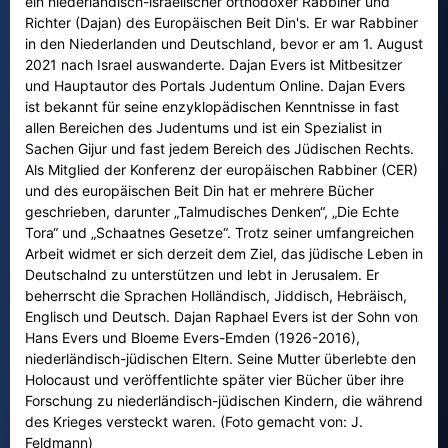
ein niederländisch-israelischer orthodoxer Rabbiner und
Richter (Dajan) des Europäischen Beit Din's. Er war Rabbiner
in den Niederlanden und Deutschland, bevor er am 1. August
2021 nach Israel auswanderte. Dajan Evers ist Mitbesitzer
und Hauptautor des Portals Judentum Online. Dajan Evers
ist bekannt für seine enzyklopädischen Kenntnisse in fast
allen Bereichen des Judentums und ist ein Spezialist in
Sachen Gijur und fast jedem Bereich des Jüdischen Rechts.
Als Mitglied der Konferenz der europäischen Rabbiner (CER)
und des europäischen Beit Din hat er mehrere Bücher
geschrieben, darunter „Talmudisches Denken“, „Die Echte
Tora“ und „Schaatnes Gesetze“. Trotz seiner umfangreichen
Arbeit widmet er sich derzeit dem Ziel, das jüdische Leben in
Deutschalnd zu unterstützen und lebt in Jerusalem. Er
beherrscht die Sprachen Holländisch, Jiddisch, Hebräisch,
Englisch und Deutsch. Dajan Raphael Evers ist der Sohn von
Hans Evers und Bloeme Evers-Emden (1926-2016),
niederländisch-jüdischen Eltern. Seine Mutter überlebte den
Holocaust und veröffentlichte später vier Bücher über ihre
Forschung zu niederländisch-jüdischen Kindern, die während
des Krieges versteckt waren. (Foto gemacht von: J.
Feldmann)