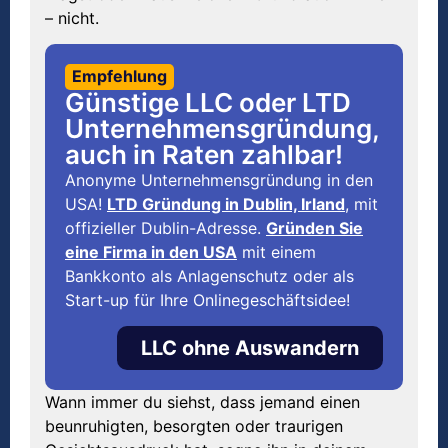
– nicht.
Empfehlung
Günstige LLC oder LTD
Unternehmensgründung,
auch in Raten zahlbar!
Anonyme Unternehmensgründung in den
USA!
LTD Gründung in Dublin, Irland
, mit
offizieller Dublin-Adresse.
Gründen Sie
eine Firma in den USA
mit einem
Bankkonto als Anlagenschutz oder als
Start-up für Ihre Onlinegeschäftsidee!
LLC ohne Auswandern
Wann immer du siehst, dass jemand einen
beunruhigten, besorgten oder traurigen