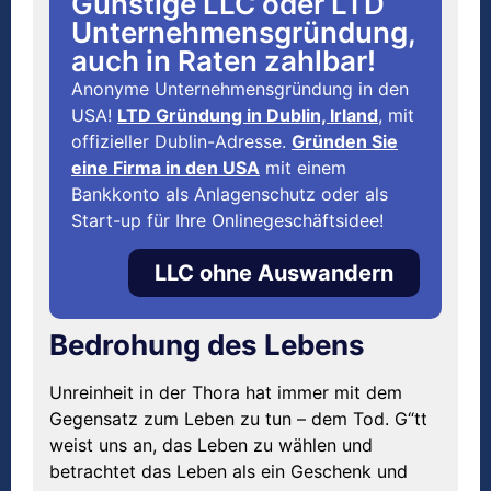
Günstige LLC oder LTD
Unternehmensgründung,
auch in Raten zahlbar!
Anonyme Unternehmensgründung in den
USA!
LTD Gründung in Dublin, Irland
, mit
offizieller Dublin-Adresse.
Gründen Sie
eine Firma in den USA
mit einem
Bankkonto als Anlagenschutz oder als
Start-up für Ihre Onlinegeschäftsidee!
LLC ohne Auswandern
Bedrohung des Lebens
Unreinheit in der Thora hat immer mit dem
Gegensatz zum Leben zu tun – dem Tod. G“tt
weist uns an, das Leben zu wählen und
betrachtet das Leben als ein Geschenk und