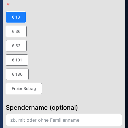
€ 18
€ 36
€ 52
€ 101
€ 180
Freier Betrag
Spendername (optional)