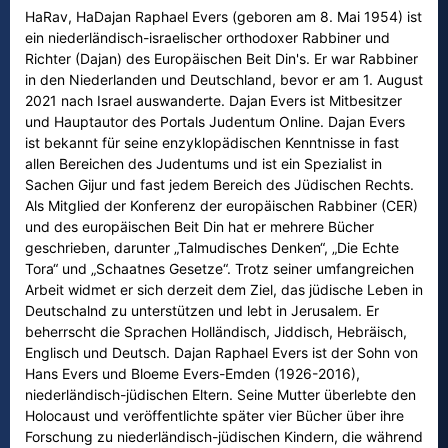
HaRav, HaDajan Raphael Evers (geboren am 8. Mai 1954) ist
ein niederländisch-israelischer orthodoxer Rabbiner und
Richter (Dajan) des Europäischen Beit Din's. Er war Rabbiner
in den Niederlanden und Deutschland, bevor er am 1. August
2021 nach Israel auswanderte. Dajan Evers ist Mitbesitzer
und Hauptautor des Portals Judentum Online. Dajan Evers
ist bekannt für seine enzyklopädischen Kenntnisse in fast
allen Bereichen des Judentums und ist ein Spezialist in
Sachen Gijur und fast jedem Bereich des Jüdischen Rechts.
Als Mitglied der Konferenz der europäischen Rabbiner (CER)
und des europäischen Beit Din hat er mehrere Bücher
geschrieben, darunter „Talmudisches Denken“, „Die Echte
Tora“ und „Schaatnes Gesetze“. Trotz seiner umfangreichen
Arbeit widmet er sich derzeit dem Ziel, das jüdische Leben in
Deutschalnd zu unterstützen und lebt in Jerusalem. Er
beherrscht die Sprachen Holländisch, Jiddisch, Hebräisch,
Englisch und Deutsch. Dajan Raphael Evers ist der Sohn von
Hans Evers und Bloeme Evers-Emden (1926-2016),
niederländisch-jüdischen Eltern. Seine Mutter überlebte den
Holocaust und veröffentlichte später vier Bücher über ihre
Forschung zu niederländisch-jüdischen Kindern, die während