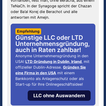
vorhanden, liest man, ohne Beracha, aus einem
TeNaCh. In der Synagoge spricht der Chazan
oder Ba’al Korej die Berachot und alle
antworten mit Amejn.
Empfehlung
Günstige LLC oder LTD
Unternehmensgründung,
auch in Raten zahlbar!
Anonyme Unternehmensgründung in den
USA!
LTD Gründung in Dublin, Irland
, mit
offizieller Dublin-Adresse.
Gründen Sie
eine Firma in den USA
mit einem
Bankkonto als Anlagenschutz oder als
Start-up für Ihre Onlinegeschäftsidee!
LLC ohne Auswandern