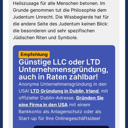
Heilszusage für alle Menschen betonen. Im
Grunde genommen tut die Philosophie dem
Judentum Unrecht. Die Wissbegierde hat für
die andere Seite des Judentum keinen Blick:
die besonderen und sehr spezifischen
Jüdischen Riten und Symbole.
Empfehlung
Günstige LLC oder LTD
Unternehmensgründung,
auch in Raten zahlbar!
Anonyme Unternehmensgründung in den
USA!
LTD Gründung in Dublin, Irland
, mit
offizieller Dublin-Adresse.
Gründen Sie
eine Firma in den USA
mit einem
Bankkonto als Anlagenschutz oder als
Start-up für Ihre Onlinegeschäftsidee!