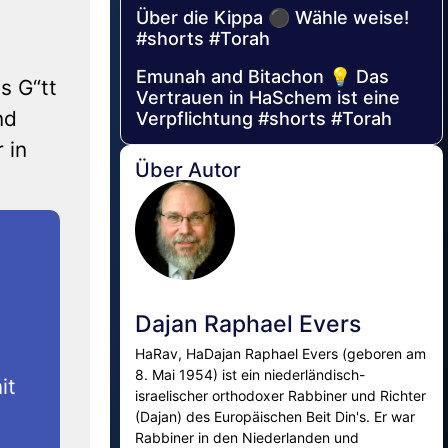
Über die Kippa ⚫ Wähle weise!
#shorts #Torah
Emunah and Bitachon 💡 Das
s G“tt
Vertrauen in HaSchem ist eine
nd
Verpflichtung #shorts #Torah
 in
Über Autor
Dajan Raphael Evers
HaRav, HaDajan Raphael Evers (geboren am
8. Mai 1954) ist ein niederländisch-
it
israelischer orthodoxer Rabbiner und Richter
(Dajan) des Europäischen Beit Din's. Er war
Rabbiner in den Niederlanden und