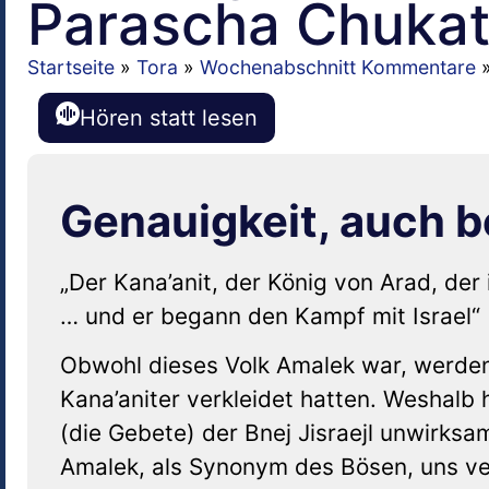
Parascha Chuka
Startseite
»
Tora
»
Wochenabschnitt Kommentare
Hören statt lesen
Genauigkeit, auch
„Der Kana’anit, der König von Arad, de
… und er begann den Kampf mit Israel“ 
Obwohl dieses Volk Amalek war, werden s
Kana’aniter verkleidet hatten. Weshalb h
(die Gebete) der Bnej Jisraejl unwirksa
Amalek, als Synonym des Bösen, uns verni