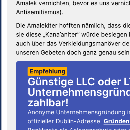
Amalek vernichten, bevor es uns vernic
Antisemitismus).
Die Amalekiter hofften nämlich, dass d
sie diese „Kana’aniter“ würde besiegen 
auch über das Verkleidungsmanöver der 
unseren Gebeten doch ganz genau sein
Empfehlung
Günstige LLC oder 
Unternehmensgründu
zahlbar!
Anonyme Unternehmensgründung i
offizieller Dublin-Adresse.
Gründen 