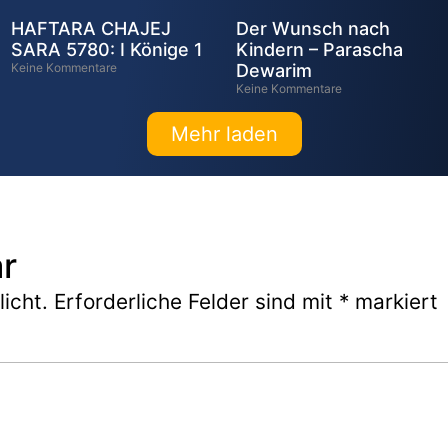
HAFTARA CHAJEJ
Der Wunsch nach
SARA 5780: I Könige 1
Kindern – Parascha
Keine Kommentare
Dewarim
Keine Kommentare
Mehr laden
r
icht.
Erforderliche Felder sind mit
*
markiert