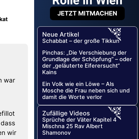
Rolle in Wien
JETZT MITMACHEN
kat
Neue Artikel
Schabbat – der große Tikkun
Pinchas: „Die Verschiebung der
Grundlage der Schöpfung“ – oder
der „geläuterte Eiferersucht“
Kains
n war
Ein Volk wie ein Löwe – Als
Mosche die Frau neben sich und
damit die Worte verlor
Zufällige Videos
illot
Sprüche der Väter Kapitel 4
 dass
Mischna 25 Rav Albert
en wir
Shamonov