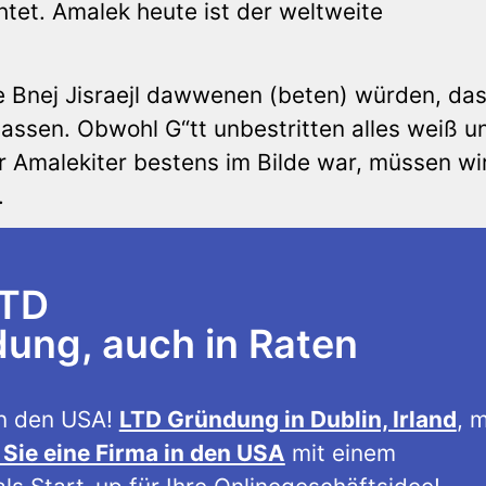
htet. Amalek heute ist der weltweite
ie Bnej Jisraejl dawwenen (beten) würden, das
lassen. Obwohl G“tt unbestritten alles weiß u
Amalekiter bestens im Bilde war, müssen wir
.
LTD
ng, auch in Raten
n den USA!
LTD Gründung in Dublin, Irland
, m
Sie eine Firma in den USA
mit einem