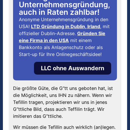
Unternehmensgründung,
auch in Raten zahlbar!
Anonyme Unternehmensgründung in den
USA!
LTD Gründung in Dublin, Irland
, mit
offizieller Dublin-Adresse.
Gründen Sie
eine Firma in den USA
mit einem
Bankkonto als Anlagenschutz oder als
Start-up für Ihre Onlinegeschäftsidee!
LLC ohne Auswandern
Die größte Güte, die G“tt uns geboten hat, ist
die Möglichkeit, uns IHN zu nähern. Wenn wir
Tefillin tragen, projektieren wir uns in jenes
G“ttliche Bild, dass auch Teffilin trägt. Wir
imitieren das G“ttliche.
Wir müssen die Tefillin auch wirklich (an)legen.