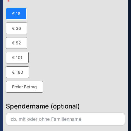
€ 18
€ 36
€ 52
€ 101
€ 180
Freier Betrag
Spendername (optional)