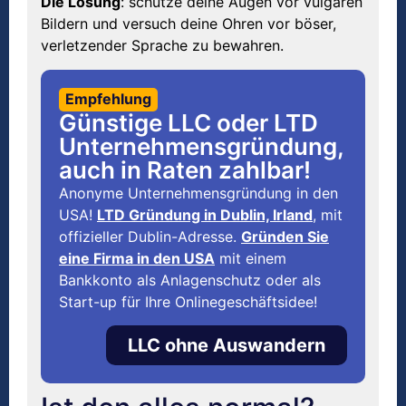
Die Lösung
: schütze deine Augen vor vulgären
Bildern und versuch deine Ohren vor böser,
verletzender Sprache zu bewahren.
Empfehlung
Günstige LLC oder LTD
Unternehmensgründung,
auch in Raten zahlbar!
Anonyme Unternehmensgründung in den
USA!
LTD Gründung in Dublin, Irland
, mit
offizieller Dublin-Adresse.
Gründen Sie
eine Firma in den USA
mit einem
Bankkonto als Anlagenschutz oder als
Start-up für Ihre Onlinegeschäftsidee!
LLC ohne Auswandern