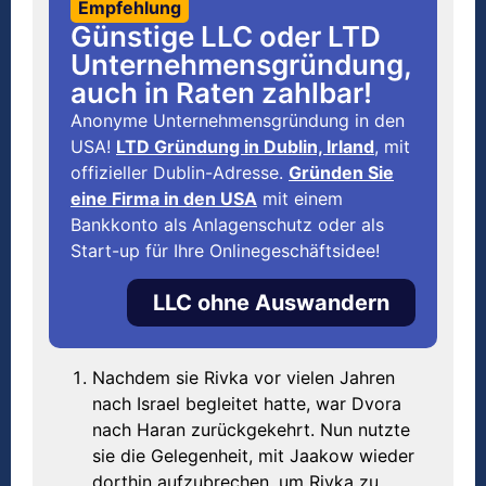
Empfehlung
Günstige LLC oder LTD
Unternehmensgründung,
auch in Raten zahlbar!
Anonyme Unternehmensgründung in den
USA!
LTD Gründung in Dublin, Irland
, mit
offizieller Dublin-Adresse.
Gründen Sie
eine Firma in den USA
mit einem
Bankkonto als Anlagenschutz oder als
Start-up für Ihre Onlinegeschäftsidee!
LLC ohne Auswandern
Nachdem sie Rivka vor vielen Jahren
nach Israel begleitet hatte, war Dvora
nach Haran zurückgekehrt. Nun nutzte
sie die Gelegenheit, mit Jaakow wieder
dorthin aufzubrechen, um Rivka zu