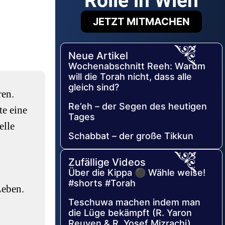
Rolle in Wien
JETZT MITMACHEN
Neue Artikel
Wochenabschnitt Reeh: Warum
will die Torah nicht, dass alle
gleich sind?
ren.
Re’eh – der Segen des heutigen
te eine
Tages
elle
Schabbat – der große Tikkun
Zufällige Videos
Über die Kippa ⚫ Wähle weise!
#shorts #Torah
Leben.
Teschuwa machen indem man
die Lüge bekämpft (R. Yaron
Reuven & R. Yosef Mizrachi)