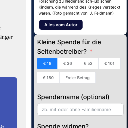
Forschung zu niederländisch-jüdischen
Kindern, die während des Krieges versteckt
waren. (Foto gemacht von: J. Feldmann)
Alles vom Autor
e
länger
Kleine Spende für die
Seitenbetreiber?
€ 18
€ 36
€ 52
€ 101
€ 180
Freier Betrag
Spendername (optional)
Spende widmen?
it