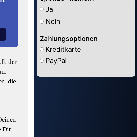
Ja
Nein
Zahlungsoptionen
Kreditkarte
e
PayPal
alb der
tum
Alternative:
n, die
Deinen
e Dir