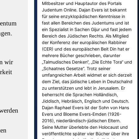
Mitbesitzer und Hauptautor des Portals
Judentum Online. Dajan Evers ist bekannt
für seine enzyklopädischen Kenntnisse in
dentum
fast allen Bereichen des Judentums und ist
ein Spezialist in Sachen Gijur und fast jedem
ngen.
Bereich des Jüdischen Rechts. Als Mitglied
der Konferenz der europäischen Rabbiner
(CER) und des europäischen Beit Din hat er
mehrere Bücher geschrieben, darunter
n wir
„Talmudisches Denken“, „Die Echte Tora“ und
„Schaatnes Gesetze“. Trotz seiner
rkeit
umfangreichen Arbeit widmet er sich derzeit
dem Ziel, das jüdische Leben in Deutschalnd
zu unterstützen und lebt in Jerusalem. Er
beherrscht die Sprachen Holländisch,
Jiddisch, Hebräisch, Englisch und Deutsch.
Dajan Raphael Evers ist der Sohn von Hans
r werden
Evers und Bloeme Evers-Emden (1926-
2016), niederländisch-jüdischen Eltern.
Seine Mutter überlebte den Holocaust und
ten
veröffentlichte später vier Bücher über ihre