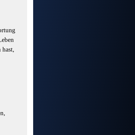
wortung
 Leben
 hast,
n,