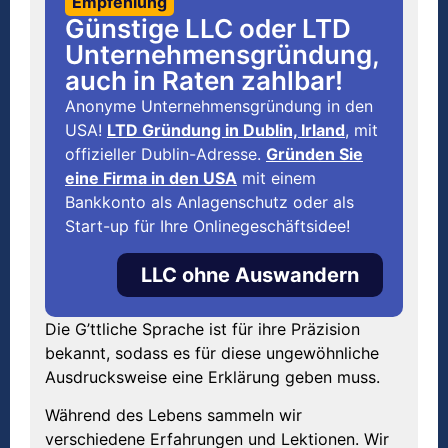
Empfehlung
Günstige LLC oder LTD
Unternehmensgründung,
auch in Raten zahlbar!
Anonyme Unternehmensgründung in den
USA!
LTD Gründung in Dublin, Irland
, mit
offizieller Dublin-Adresse.
Gründen Sie
eine Firma in den USA
mit einem
Bankkonto als Anlagenschutz oder als
Start-up für Ihre Onlinegeschäftsidee!
LLC ohne Auswandern
Die G’ttliche Sprache ist für ihre Präzision
bekannt, sodass es für diese ungewöhnliche
Ausdrucksweise eine Erklärung geben muss.
Während des Lebens sammeln wir
verschiedene Erfahrungen und Lektionen. Wir