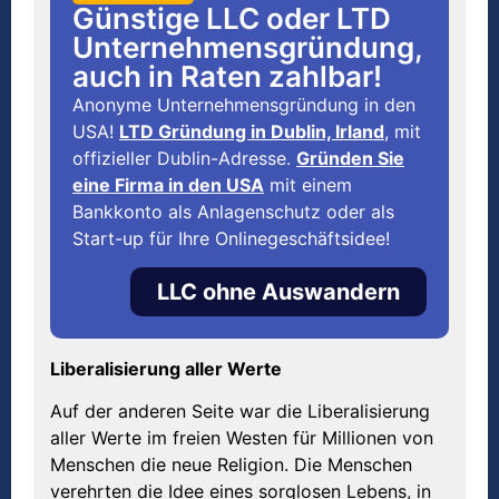
Günstige LLC oder LTD
Unternehmensgründung,
auch in Raten zahlbar!
Anonyme Unternehmensgründung in den
USA!
LTD Gründung in Dublin, Irland
, mit
offizieller Dublin-Adresse.
Gründen Sie
eine Firma in den USA
mit einem
Bankkonto als Anlagenschutz oder als
Start-up für Ihre Onlinegeschäftsidee!
LLC ohne Auswandern
Liberalisierung aller Werte
Auf der anderen Seite war die Liberalisierung
aller Werte im freien Westen für Millionen von
Menschen die neue Religion. Die Menschen
verehrten die Idee eines sorglosen Lebens, in