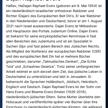
HaRav, HaDajan Raphael Evers (geboren am 8. Mai 1954) ist
ein niederländisch-israelischer orthodoxer Rabbiner und
Richter (Dajan) des Europäischen Beit Din's. Er war Rabbiner
in den Niederlanden und Deutschland, bevor er am 1. August
2021 nach Israel auswanderte. Dajan Evers ist Mitbesitzer
und Hauptautor des Portals Judentum Online. Dajan Evers
ist bekannt für seine enzyklopädischen Kenntnisse in fast
allen Bereichen des Judentums und ist ein Spezialist in
Sachen Gijur und fast jedem Bereich des Jüdischen Rechts.
Als Mitglied der Konferenz der europäischen Rabbiner (CER)
und des europäischen Beit Din hat er mehrere Bücher
geschrieben, darunter „Talmudisches Denken“, „Die Echte
Tora“ und „Schaatnes Gesetze“. Trotz seiner umfangreichen
Arbeit widmet er sich derzeit dem Ziel, das jüdische Leben in
Deutschalnd zu unterstützen und lebt in Jerusalem. Er
beherrscht die Sprachen Holländisch, Jiddisch, Hebräisch,
Englisch und Deutsch. Dajan Raphael Evers ist der Sohn von
Hans Evers und Bloeme Evers-Emden (1926-2016),
niederländisch-jüdischen Eltern. Seine Mutter überlebte den
Holocaust und veröffentlichte später vier Bücher über ihre
Forschung zu niederländisch-jüdischen Kindern, die während