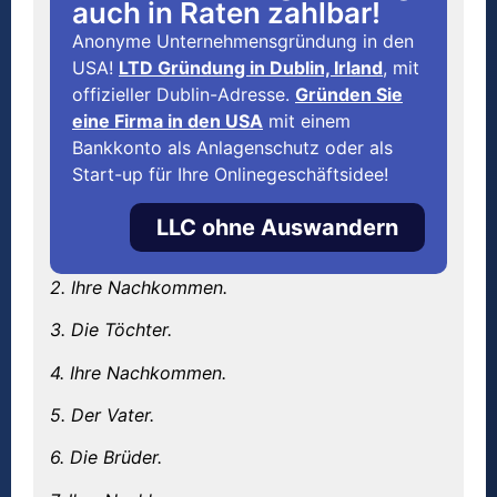
auch in Raten zahlbar!
Anonyme Unternehmensgründung in den
USA!
LTD Gründung in Dublin, Irland
, mit
offizieller Dublin-Adresse.
Gründen Sie
eine Firma in den USA
mit einem
Bankkonto als Anlagenschutz oder als
Start-up für Ihre Onlinegeschäftsidee!
LLC ohne Auswandern
2. Ihre Nachkommen.
3. Die Töchter.
4. Ihre Nachkommen.
5. Der Vater.
6. Die Brüder.