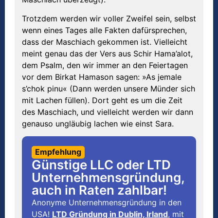
Trotzdem werden wir voller Zweifel sein, selbst
wenn eines Tages alle Fakten dafürsprechen,
dass der Maschiach gekommen ist. Vielleicht
meint genau das der Vers aus Schir Hama’alot,
dem Psalm, den wir immer an den Feiertagen
vor dem Birkat Hamason sagen: »As jemale
s’chok pinu« (Dann werden unsere Münder sich
mit Lachen füllen). Dort geht es um die Zeit
des Maschiach, und vielleicht werden wir dann
genauso ungläubig lachen wie einst Sara.
Empfehlung
Günstige LLC oder LTD
Unternehmensgründung,
auch in Raten zahlbar!
Anonyme Unternehmensgründung in den
USA!
LTD Gründung in Dublin, Irland
, mit