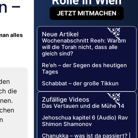
Rolle in Wien
n –
JETZT MITMACHEN
Neue Artikel
man alles
Wochenabschnitt Reeh: Warum
will die Torah nicht, dass alle
gleich sind?
Re’eh – der Segen des heutigen
Tages
 den
Schabbat – der große Tikkun
ch die
Zufällige Videos
nnen.
Das Vertauen und die Mühe 14
schen
Jehoschua kapitel 6 (Audio) Rav
in
Shimon Shamonov
Chanukka – was ist da passiert? |