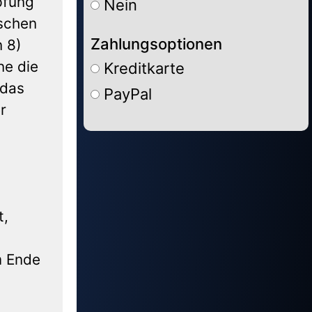
pfung
Nein
ischen
Zahlungsoptionen
n 8)
ne die
Kreditkarte
 das
PayPal
r
Alternative:
t,
m Ende