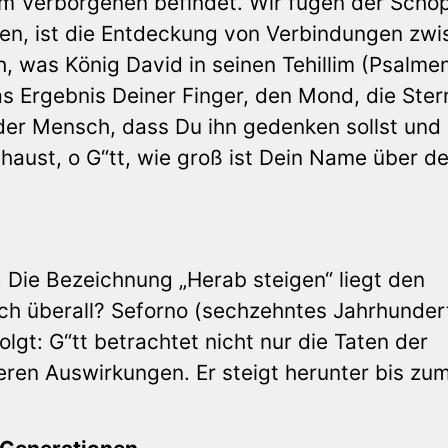
 im Verborgenen befindet. Wir fügen der Schö
hen, ist die Entdeckung von Verbindungen zw
, was König David in seinen Tehillim (Psalme
s Ergebnis Deiner Finger, den Mond, die Ster
der Mensch, dass Du ihn gedenken sollst und
ust, o G“tt, wie groß ist Dein Name über de
. Die Bezeichnung „Herab steigen“ liegt den
och überall? Seforno (sechzehntes Jahrhunder
folgt: G“tt betrachtet nicht nur die Taten der
ren Auswirkungen. Er steigt herunter bis zu