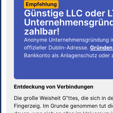
Empfehlung
Günstige LLC oder 
Unternehmensgründu
zahlbar!
Anonyme Unternehmensgründung i
offizieller Dublin-Adresse.
Gründen 
Bankkonto als Anlagenschutz oder a
Entdeckung von Verbindungen
Die große Weisheit G“ttes, die sich in de
Fingerzeig. Im Grunde genommen tut di