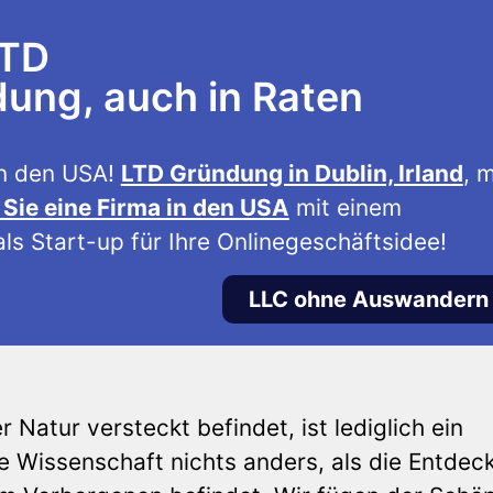
LTD
ng, auch in Raten
n den USA!
LTD Gründung in Dublin, Irland
, m
Sie eine Firma in den USA
mit einem
ls Start-up für Ihre Onlinegeschäftsidee!
LLC ohne Auswandern
r Natur versteckt befindet, ist lediglich ein
e Wissenschaft nichts anders, als die Entdec