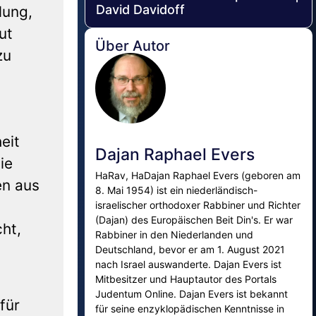
David Davidoff
lung,
ut
Über Autor
zu
eit
Dajan Raphael Evers
ie
HaRav, HaDajan Raphael Evers (geboren am
en aus
8. Mai 1954) ist ein niederländisch-
israelischer orthodoxer Rabbiner und Richter
(Dajan) des Europäischen Beit Din's. Er war
ht,
Rabbiner in den Niederlanden und
Deutschland, bevor er am 1. August 2021
nach Israel auswanderte. Dajan Evers ist
Mitbesitzer und Hauptautor des Portals
Judentum Online. Dajan Evers ist bekannt
für
für seine enzyklopädischen Kenntnisse in