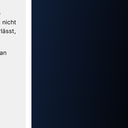
e
 nicht
lässt,
man