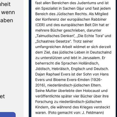
fast allen Bereichen des Judentums und ist
heit
ein Spezialist in Sachen Gijur und fast jedem
r wenn
Bereich des Jüdischen Rechts. Als Mitglied
haben
der Konferenz der europäischen Rabbiner
(CER) und des europäischen Beit Din hat er
mehrere Bücher geschrieben, darunter
„Talmudisches Denken“, „Die Echte Tora“ und
„Schaatnes Gesetze“. Trotz seiner
umfangreichen Arbeit widmet er sich derzeit
dem Ziel, das jüdische Leben in Deutschalnd
zu unterstützen und lebt in Jerusalem. Er
beherrscht die Sprachen Holländisch,
Jiddisch, Hebräisch, Englisch und Deutsch.
Dajan Raphael Evers ist der Sohn von Hans
Evers und Bloeme Evers-Emden (1926-
2016), niederländisch-jüdischen Eltern.
Seine Mutter überlebte den Holocaust und
et
veröffentlichte später vier Bücher über ihre
Forschung zu niederländisch-jüdischen
Kindern, die während des Krieges versteckt
waren. (Foto gemacht von: J. Feldmann)