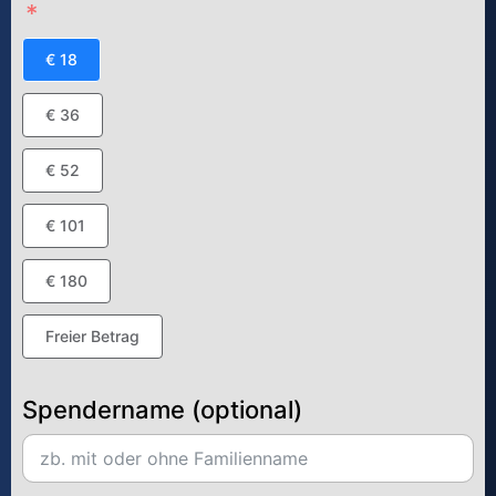
€ 18
€ 36
€ 52
€ 101
€ 180
Freier Betrag
Spendername (optional)