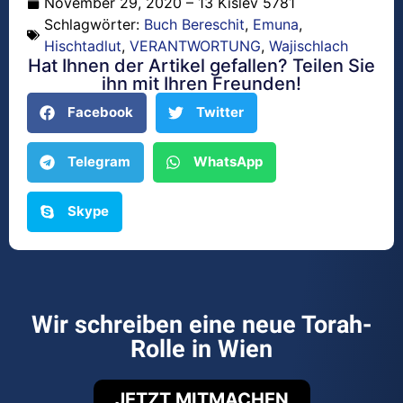
November 29, 2020 – 13 Kislev 5781
Schlagwörter:
Buch Bereschit
,
Emuna
,
Hischtadlut
,
VERANTWORTUNG
,
Wajischlach
Hat Ihnen der Artikel gefallen? Teilen Sie
ihn mit Ihren Freunden!
Facebook
Twitter
Telegram
WhatsApp
Skype
Wir schreiben eine neue Torah-
Rolle in Wien
JETZT MITMACHEN