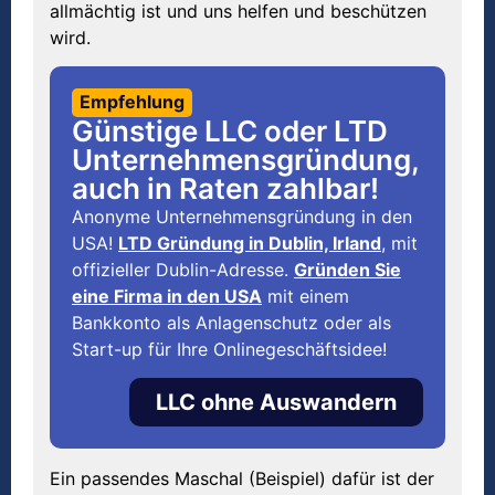
allmächtig ist und uns helfen und beschützen
wird.
Empfehlung
Günstige LLC oder LTD
Unternehmensgründung,
auch in Raten zahlbar!
Anonyme Unternehmensgründung in den
USA!
LTD Gründung in Dublin, Irland
, mit
offizieller Dublin-Adresse.
Gründen Sie
eine Firma in den USA
mit einem
Bankkonto als Anlagenschutz oder als
Start-up für Ihre Onlinegeschäftsidee!
LLC ohne Auswandern
Ein passendes Maschal (Beispiel) dafür ist der