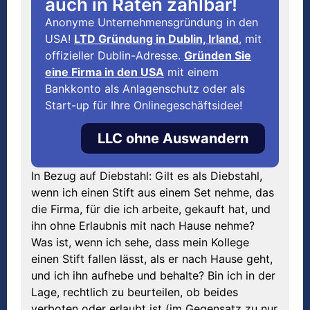
auch in Raten zahlbar!
Anonyme Unternehmensgründung in den
USA!
LTD Gründung in Dublin, Irland
, mit
offizieller Dublin-Adresse.
Gründen Sie
eine Firma in den USA
mit einem
Bankkonto als Anlagenschutz oder als
Start-up für Ihre Onlinegeschäftsidee!
LLC ohne Auswandern
In Bezug auf Diebstahl: Gilt es als Diebstahl,
wenn ich einen Stift aus einem Set nehme, das
die Firma, für die ich arbeite, gekauft hat, und
ihn ohne Erlaubnis mit nach Hause nehme?
Was ist, wenn ich sehe, dass mein Kollege
einen Stift fallen lässt, als er nach Hause geht,
und ich ihn aufhebe und behalte? Bin ich in der
Lage, rechtlich zu beurteilen, ob beides
verboten oder erlaubt ist (im Gegensatz zu nur