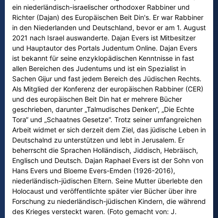
ein niederländisch-israelischer orthodoxer Rabbiner und
Richter (Dajan) des Europäischen Beit Din's. Er war Rabbiner
in den Niederlanden und Deutschland, bevor er am 1. August
2021 nach Israel auswanderte. Dajan Evers ist Mitbesitzer
und Hauptautor des Portals Judentum Online. Dajan Evers
ist bekannt für seine enzyklopädischen Kenntnisse in fast
allen Bereichen des Judentums und ist ein Spezialist in
Sachen Gijur und fast jedem Bereich des Jüdischen Rechts.
Als Mitglied der Konferenz der europäischen Rabbiner (CER)
und des europäischen Beit Din hat er mehrere Bücher
geschrieben, darunter „Talmudisches Denken“, „Die Echte
Tora“ und „Schaatnes Gesetze“. Trotz seiner umfangreichen
Arbeit widmet er sich derzeit dem Ziel, das jüdische Leben in
Deutschalnd zu unterstützen und lebt in Jerusalem. Er
beherrscht die Sprachen Holländisch, Jiddisch, Hebräisch,
Englisch und Deutsch. Dajan Raphael Evers ist der Sohn von
Hans Evers und Bloeme Evers-Emden (1926-2016),
niederländisch-jüdischen Eltern. Seine Mutter überlebte den
Holocaust und veröffentlichte später vier Bücher über ihre
Forschung zu niederländisch-jüdischen Kindern, die während
des Krieges versteckt waren. (Foto gemacht von: J.