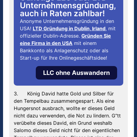
Unternehmensgründung,
auch in Raten zahlbar!
Anonyme Unternehmensgründung in den
USA!
LTD Gründung in Dublin, Irland
, mit
offizieller Dublin-Adresse.
Gründen Sie
eine Firma in den USA
mit einem
Bankkonto als Anlagenschutz oder als
Start-up für Ihre Onlinegeschäftsidee!
LLC ohne Auswandern
3. König David hatte Gold und Silber für
den Tempelbau zusammengespart. Als eine
Hungersnot ausbrach, wollte er dieses Geld
nicht dazu verwenden, die Not zu lindern. G“tt
verübelte dieses David, ein Grund weshalb
Salomo dieses Geld nicht für den eigentlichen