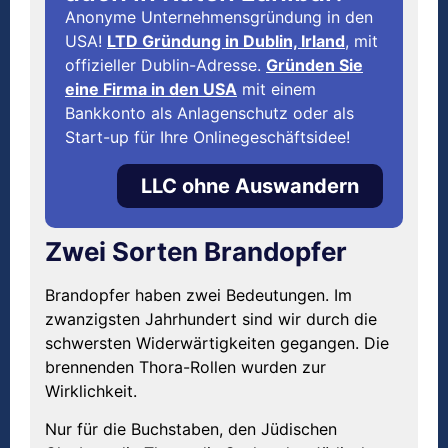
Anonyme Unternehmensgründung in den
USA!
LTD Gründung in Dublin, Irland
, mit
offizieller Dublin-Adresse.
Gründen Sie
eine Firma in den USA
mit einem
Bankkonto als Anlagenschutz oder als
Start-up für Ihre Onlinegeschäftsidee!
LLC ohne Auswandern
Zwei Sorten Brandopfer
Brandopfer haben zwei Bedeutungen. Im
zwanzigsten Jahrhundert sind wir durch die
schwersten Widerwärtigkeiten gegangen. Die
brennenden Thora-Rollen wurden zur
Wirklichkeit.
Nur für die Buchstaben, den Jüdischen