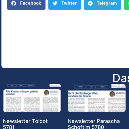
Facebook
Twitter
Telegram
Das
Newsletter Toldot
Newsletter Parascha
5781
Schoftim 5780