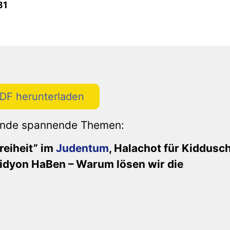
81
PDF herunterladen
gende spannende Themen:
reiheit” im
Judentum
, Halachot für Kiddusc
idyon HaBen – Warum lösen wir die