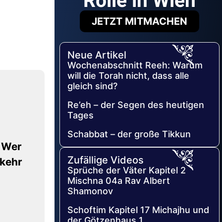
Rolle in Wien
JETZT MITMACHEN
Neue Artikel
Wochenabschnitt Reeh: Warum
will die Torah nicht, dass alle
gleich sind?
Re’eh – der Segen des heutigen
Tages
Schabbat – der große Tikkun
, Wer
Zufällige Videos
kkehr
Sprüche der Väter Kapitel 2
Mischna 04a Rav Albert
Shamonov
Schoftim Kapitel 17 Michajhu und
der Götzenhaus 1