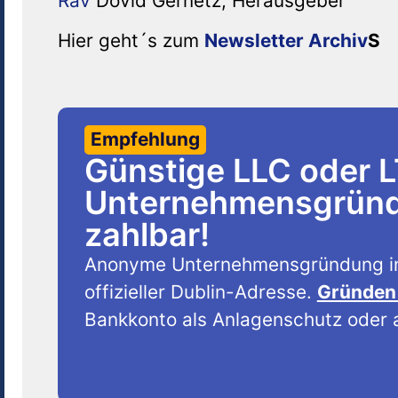
Rav
Dovid Gernetz,
Herausgeber
Hier geht´s zum
Newsletter Archiv
S
Empfehlung
Günstige LLC oder 
Unternehmensgründu
zahlbar!
Anonyme Unternehmensgründung i
offizieller Dublin-Adresse.
Gründen 
Bankkonto als Anlagenschutz oder a