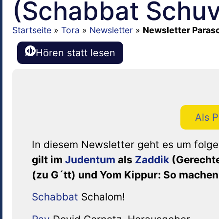
(Schabbat Schuv
Startseite
»
Tora
»
Newsletter
»
Newsletter Paras
Hören statt lesen
Als 
In diesem Newsletter geht es um fol
gilt im
Judentum
als
Zaddik
(Gerechte
(zu G´tt) und Yom Kippur: So machen
Schabbat
Schalom!