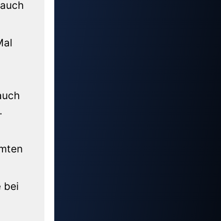
 auch
Mal
 auch
.
amten
 bei