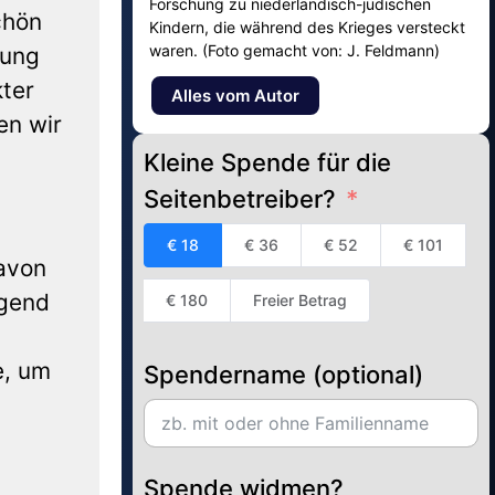
Forschung zu niederländisch-jüdischen
chön
Kindern, die während des Krieges versteckt
waren. (Foto gemacht von: J. Feldmann)
dung
kter
Alles vom Autor
en wir
Kleine Spende für die
Seitenbetreiber?
€ 18
€ 36
€ 52
€ 101
davon
igend
€ 180
Freier Betrag
e, um
Spendername (optional)
Spende widmen?