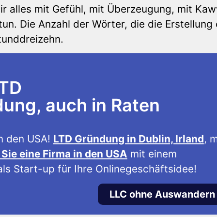
r alles mit Gefühl, mit Überzeugung, mit Ka
un. Die Anzahl der Wörter, die die Erstellung
tunddreizehn.
LTD
ng, auch in Raten
n den USA!
LTD Gründung in Dublin, Irland
, m
Sie eine Firma in den USA
mit einem
ls Start-up für Ihre Onlinegeschäftsidee!
LLC ohne Auswandern