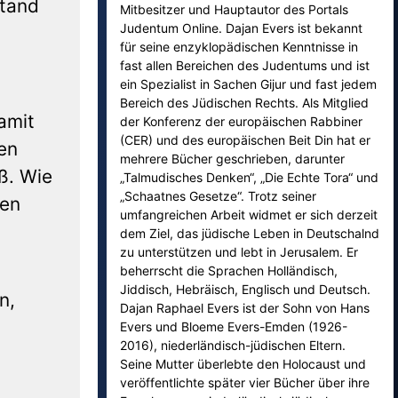
stand
Mitbesitzer und Hauptautor des Portals
Judentum Online. Dajan Evers ist bekannt
für seine enzyklopädischen Kenntnisse in
fast allen Bereichen des Judentums und ist
ein Spezialist in Sachen Gijur und fast jedem
Bereich des Jüdischen Rechts. Als Mitglied
amit
der Konferenz der europäischen Rabbiner
(CER) und des europäischen Beit Din hat er
en
mehrere Bücher geschrieben, darunter
ß. Wie
„Talmudisches Denken“, „Die Echte Tora“ und
„Schaatnes Gesetze“. Trotz seiner
ren
umfangreichen Arbeit widmet er sich derzeit
dem Ziel, das jüdische Leben in Deutschalnd
zu unterstützen und lebt in Jerusalem. Er
beherrscht die Sprachen Holländisch,
Jiddisch, Hebräisch, Englisch und Deutsch.
n,
Dajan Raphael Evers ist der Sohn von Hans
Evers und Bloeme Evers-Emden (1926-
2016), niederländisch-jüdischen Eltern.
Seine Mutter überlebte den Holocaust und
veröffentlichte später vier Bücher über ihre