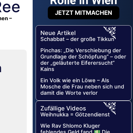
Rolle in Wien
Ree
JETZT MITMACHEN
men –
Neue Artikel
Schabbat – der große Tikkun
Pinchas: „Die Verschiebung der
Grundlage der Schöpfung“ – oder
der „geläuterte Eiferersucht“
n
Kains
Ein Volk wie ein Löwe – Als
Mosche die Frau neben sich und
damit die Worte verlor
Zufällige Videos
Weihnukka = Götzendienst
Wie Rav Shlomo Kluger
fehlendes Geld fand 💵 Die