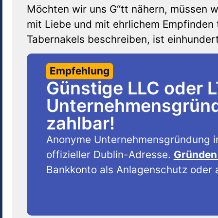
Möchten wir uns G“tt nähern, müssen wi
mit Liebe und mit ehrlichem Empfinden t
Tabernakels beschreiben, ist einhunder
Empfehlung
Günstige LLC oder 
Unternehmensgründu
zahlbar!
Anonyme Unternehmensgründung i
offizieller Dublin-Adresse.
Gründen 
Bankkonto als Anlagenschutz oder a