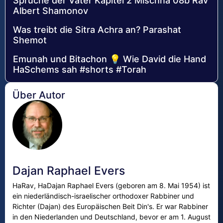
Sprüche der Väter Kapitel 2 Mischna 08b Rav
Albert Shamonov
Was treibt die Sitra Achra an? Parashat
Shemot
Emunah und Bitachon 💡 Wie David die Hand
HaSchems sah #shorts #Тоrаh
Über Autor
Dajan Raphael Evers
HaRav, HaDajan Raphael Evers (geboren am 8. Mai 1954) ist
ein niederländisch-israelischer orthodoxer Rabbiner und
Richter (Dajan) des Europäischen Beit Din's. Er war Rabbiner
in den Niederlanden und Deutschland, bevor er am 1. August