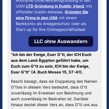
Anonyme Unternehmensgründung in den
USA!
LTD Gründung in Dublin, Irland
, mit
offizieller Dublin-Adresse.
Gründen Sie
eine Firma in den USA
mit einem
Bankkonto als Anlagenschutz oder als
Start-up für Ihre Onlinegeschäftsidee!
LLC ohne Auswandern
“Ich bin der Ewige, Euer G”tt, der ICH Euch
aus dem Land Ägypten geführt habe, um
Euch zum G”tt zu sein, ICH bin der Ewige,
Euer G”tt” (4. Buch Moses 15, 37-41).
Raschi besagt, dass sie Doppelung des Namen
G”ttes in diesem Vers bedeutet, dass G”tt
zuverlässig im Erweisen von Belohnung und
auch zuverlässig im Bestrafen ist. Darüber
hinaus deutet dieser Vers an, dass G”tt uns aus