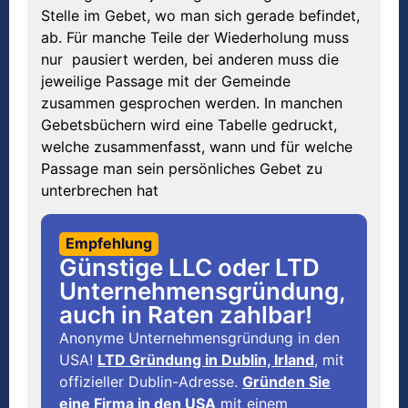
Stelle im Gebet, wo man sich gerade befindet,
ab. Für manche Teile der Wiederholung muss
nur pausiert werden, bei anderen muss die
jeweilige Passage mit der Gemeinde
zusammen gesprochen werden. In manchen
Gebetsbüchern wird eine Tabelle gedruckt,
welche zusammenfasst, wann und für welche
Passage man sein persönliches Gebet zu
unterbrechen hat
Empfehlung
Günstige LLC oder LTD
Unternehmensgründung,
auch in Raten zahlbar!
Anonyme Unternehmensgründung in den
USA!
LTD Gründung in Dublin, Irland
, mit
offizieller Dublin-Adresse.
Gründen Sie
eine Firma in den USA
mit einem