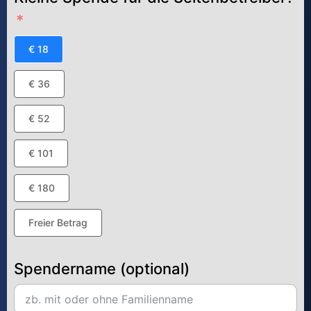
€ 18
€ 36
€ 52
€ 101
€ 180
Freier Betrag
Spendername (optional)