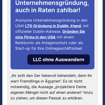
Unternehmensgründung,
auch in Raten zahlbar!
Anonyme Unternehmensgründung in den
USA!
LTD Gründung in Dublin, Irland
, mit
offizieller Dublin-Adresse.
Gründen Sie
eine Firma in den USA
mit einem
Bankkonto als Anlagenschutz oder als
Start-up für Ihre Onlinegeschäftsidee!
LLC ohne Auswandern
„Ihr sollt den Ger liebevoll behandeln, denn Ihr
wart Fremdlinge in Ägypten“. Es ist nicht
notwendig, die Aussage „projektiere Deine
eigenen Mängel nicht auf einen anderen“ hinzu
zu ziehen, um diesen Passuk zu erklären.