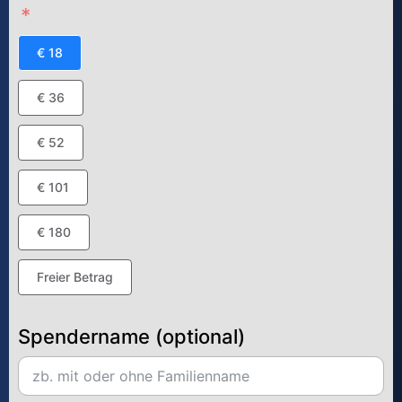
€ 18
€ 36
€ 52
€ 101
€ 180
Freier Betrag
Spendername (optional)