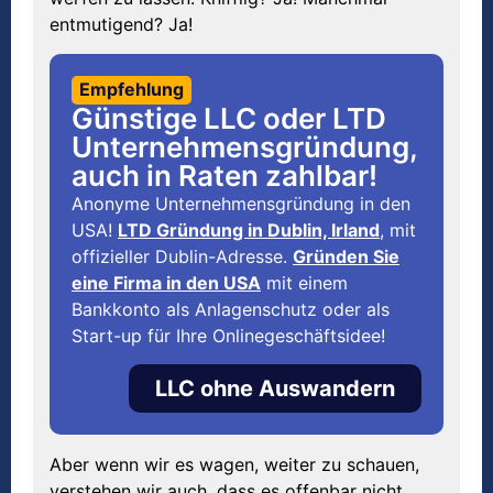
entmutigend? Ja!
Empfehlung
Günstige LLC oder LTD
Unternehmensgründung,
auch in Raten zahlbar!
Anonyme Unternehmensgründung in den
USA!
LTD Gründung in Dublin, Irland
, mit
offizieller Dublin-Adresse.
Gründen Sie
eine Firma in den USA
mit einem
Bankkonto als Anlagenschutz oder als
Start-up für Ihre Onlinegeschäftsidee!
LLC ohne Auswandern
Aber wenn wir es wagen, weiter zu schauen,
verstehen wir auch, dass es offenbar nicht