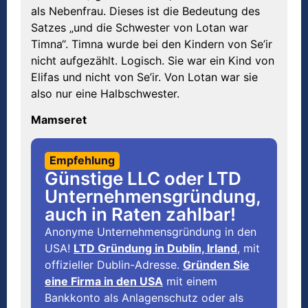
als Nebenfrau. Dieses ist die Bedeutung des
Satzes „und die Schwester von Lotan war
Timna“. Timna wurde bei den Kindern von Se’ir
nicht aufgezählt. Logisch. Sie war ein Kind von
Elifas und nicht von Se’ir. Von Lotan war sie
also nur eine Halbschwester.
Mamseret
Empfehlung
Günstige LLC oder LTD
Unternehmensgründung,
auch in Raten zahlbar!
Anonyme Unternehmensgründung in den
USA!
LTD Gründung in Dublin, Irland
, mit
offizieller Dublin-Adresse.
Gründen Sie
eine Firma in den USA
mit einem
Bankkonto als Anlagenschutz oder als