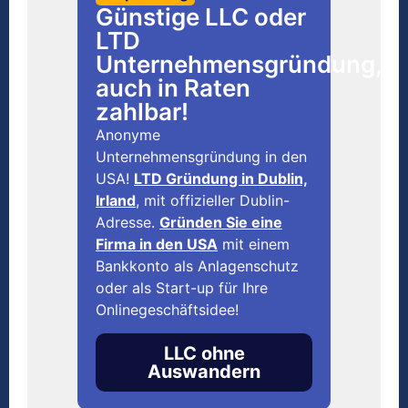
Günstige LLC oder
LTD
Unternehmensgründung,
auch in Raten
zahlbar!
Anonyme
Unternehmensgründung in den
USA!
LTD Gründung in Dublin,
Irland
, mit offizieller Dublin-
Adresse.
Gründen Sie eine
Firma in den USA
mit einem
Bankkonto als Anlagenschutz
oder als Start-up für Ihre
Onlinegeschäftsidee!
LLC ohne
Auswandern