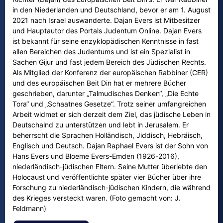
in den Niederlanden und Deutschland, bevor er am 1. August
2021 nach Israel auswanderte. Dajan Evers ist Mitbesitzer
und Hauptautor des Portals Judentum Online. Dajan Evers
ist bekannt für seine enzyklopädischen Kenntnisse in fast
allen Bereichen des Judentums und ist ein Spezialist in
Sachen Gijur und fast jedem Bereich des Jüdischen Rechts.
Als Mitglied der Konferenz der europäischen Rabbiner (CER)
und des europäischen Beit Din hat er mehrere Bücher
geschrieben, darunter „Talmudisches Denken“, „Die Echte
Tora“ und „Schaatnes Gesetze“. Trotz seiner umfangreichen
Arbeit widmet er sich derzeit dem Ziel, das jüdische Leben in
Deutschalnd zu unterstützen und lebt in Jerusalem. Er
beherrscht die Sprachen Holländisch, Jiddisch, Hebräisch,
Englisch und Deutsch. Dajan Raphael Evers ist der Sohn von
Hans Evers und Bloeme Evers-Emden (1926-2016),
niederländisch-jüdischen Eltern. Seine Mutter überlebte den
Holocaust und veröffentlichte später vier Bücher über ihre
Forschung zu niederländisch-jüdischen Kindern, die während
des Krieges versteckt waren. (Foto gemacht von: J.
Feldmann)