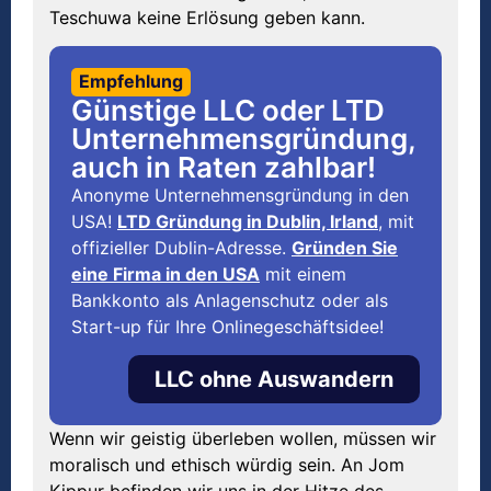
Teschuwa keine Erlösung geben kann.
Empfehlung
Günstige LLC oder LTD
Unternehmensgründung,
auch in Raten zahlbar!
Anonyme Unternehmensgründung in den
USA!
LTD Gründung in Dublin, Irland
, mit
offizieller Dublin-Adresse.
Gründen Sie
eine Firma in den USA
mit einem
Bankkonto als Anlagenschutz oder als
Start-up für Ihre Onlinegeschäftsidee!
LLC ohne Auswandern
Wenn wir geistig überleben wollen, müssen wir
moralisch und ethisch würdig sein. An Jom