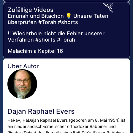
Zufällige Videos
Emunah und Bitachon 💡 Unsere Taten
überprüfen #Torah #shorts
‼️ Wiederhole nicht die Fehler unserer
Vorfahren #shorts #Torah
Melachim a Kapitel 16
Über Autor
Dajan Raphael Evers
HaRav, HaDajan Raphael Evers (geboren am 8. Mai 1954) ist
ein niederländisch-israelischer orthodoxer Rabbiner und
Richter (Dajan) des Europäischen Beit Din's. Er war Rabbiner