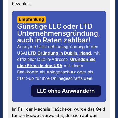
bezahlen.
Empfehlung
Günstige LLC oder LTD
Unternehmensgründung,
auch in Raten zahlbar!
Anonyme Unternehmensgründung in den
USA!
LTD Gründung in Dublin, Irland
, mit
offizieller Dublin-Adresse.
Gründen Sie
eine Firma in den USA
mit einem
Bankkonto als Anlagenschutz oder als
Start-up für Ihre Onlinegeschäftsidee!
LLC ohne Auswandern
Im Fall der Machsis HaSchekel wurde das Geld
für die Mizwot verwendet, die sich auf den