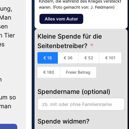
Kindern, die während des Krieges versteckt
waren. (Foto gemacht von: J. Feldmann)
rung,
 Man
Alles vom Autor
sen
m Tier
Kleine Spende für die
es
Seitenbetreiber?
€ 18
€ 36
€ 52
€ 101
€ 180
Freier Betrag
n
Spendername (optional)
 um so
 man
Spende widmen?