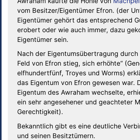
Awraham kaufte die Höhle von
Machpel
vom Besitzer/Eigentümer Efron. (der U
Eigentümer gehört das entsprechend Gut
erobert oder wie auch immer, dazu ge
Eigentümer sein.
Nach der Eigentumsübertragung durch 
Feld von Efron stieg, sich erhöhte“ (Gen
elfhundertfünf, Troyes und Worms) erklä
das Eigentum von Efron gewesen war. Da
Eigentum des Awraham wechselte, erhi
ein sehr angesehener und geachteter Me
Gerechtigkeit).
Bekanntlich gibt es eine deutliche Ve
und seinen Besitztümern.