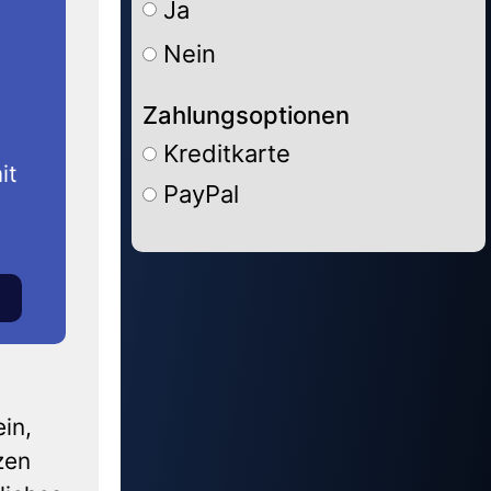
Ja
Nein
Zahlungsoptionen
Kreditkarte
it
PayPal
Alternative:
in,
zen