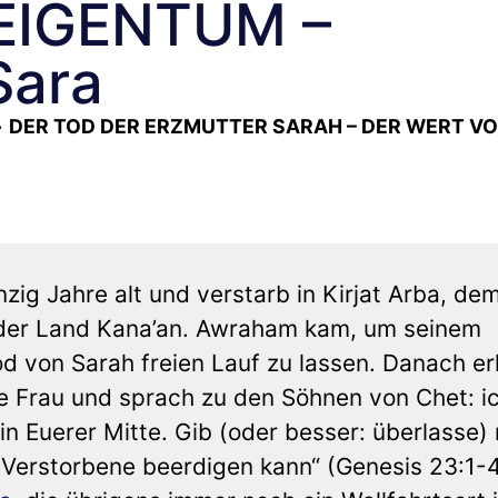
EIGENTUM –
Sara
»
DER TOD DER ERZMUTTER SARAH – DER WERT V
g Jahre alt und verstarb in Kirjat Arba, de
oder Land Kana’an. Awraham kam, um seinem
d von Sarah freien Lauf zu lassen. Danach e
e Frau und sprach zu den Söhnen von Chet: ic
in Euerer Mitte. Gib (oder besser: überlasse) 
e Verstorbene beerdigen kann“ (Genesis 23:1-4