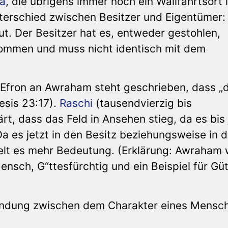
a
, die übrigens immer noch ein Wallfahrtsort i
nterschied zwischen Besitzer und Eigentümer
. Der Besitzer hat es, entweder gestohlen,
kommen und muss nicht identisch mit dem
Efron an Awraham steht geschrieben, dass „
esis 23:17).
Raschi
(tausendvierzig bis
rt, dass das Feld in Ansehen stieg, da es bis 
 es jetzt in den Besitz beziehungsweise in 
elt es mehr Bedeutung. (Erklärung: Awraham 
nsch, G“ttesfürchtig und ein Beispiel für Gü
rbindung zwischen dem Charakter eines Mensc