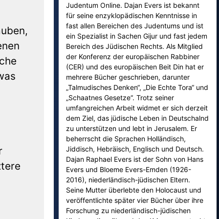
Judentum Online. Dajan Evers ist bekannt
für seine enzyklopädischen Kenntnisse in
fast allen Bereichen des Judentums und ist
auben,
ein Spezialist in Sachen Gijur und fast jedem
enen
Bereich des Jüdischen Rechts. Als Mitglied
der Konferenz der europäischen Rabbiner
sche
(CER) und des europäischen Beit Din hat er
twas
mehrere Bücher geschrieben, darunter
„Talmudisches Denken“, „Die Echte Tora“ und
„Schaatnes Gesetze“. Trotz seiner
umfangreichen Arbeit widmet er sich derzeit
dem Ziel, das jüdische Leben in Deutschalnd
zu unterstützen und lebt in Jerusalem. Er
beherrscht die Sprachen Holländisch,
r
Jiddisch, Hebräisch, Englisch und Deutsch.
Dajan Raphael Evers ist der Sohn von Hans
ztere
Evers und Bloeme Evers-Emden (1926-
2016), niederländisch-jüdischen Eltern.
Seine Mutter überlebte den Holocaust und
veröffentlichte später vier Bücher über ihre
Forschung zu niederländisch-jüdischen