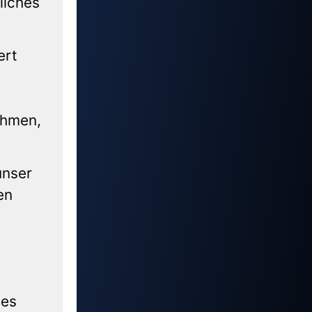
liches
ert
ehmen,
unser
en
nes