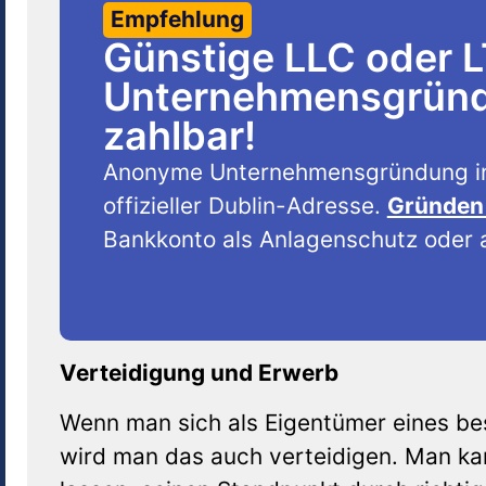
Empfehlung
Günstige LLC oder 
Unternehmensgründu
zahlbar!
Anonyme Unternehmensgründung i
offizieller Dublin-Adresse.
Gründen 
Bankkonto als Anlagenschutz oder a
Verteidigung und Erwerb
Wenn man sich als Eigentümer eines bes
wird man das auch verteidigen. Man k