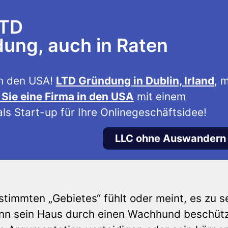
LTD
ng, auch in Raten
n den USA!
LTD Gründung in Dublin, Irland
, m
Sie eine Firma in den USA
mit einem
ls Start-up für Ihre Onlinegeschäftsidee!
LLC ohne Auswandern
timmten „Gebietes“ fühlt oder meint, es zu se
ann sein Haus durch einen Wachhund beschüt