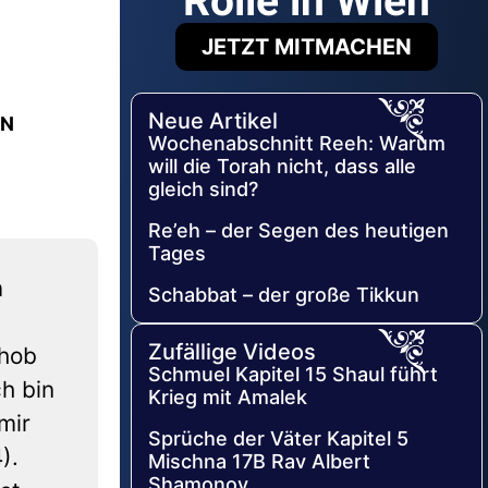
Rolle in Wien
JETZT MITMACHEN
Neue Artikel
ON
Wochenabschnitt Reeh: Warum
will die Torah nicht, dass alle
gleich sind?
Re’eh – der Segen des heutigen
Tages
m
Schabbat – der große Tikkun
Zufällige Videos
rhob
Schmuel Kapitel 15 Shaul führt
h bin
Krieg mit Amalek
mir
Sprüche der Väter Kapitel 5
).
Mischna 17B Rav Albert
Shamonov