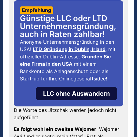
Empfehlung
Günstige LLC oder LTD
Unternehmensgründung,
auch in Raten zahlbar!
Anonyme Unternehmensgründung in den
USA!
LTD Gründung in Dublin, Irland
, mit
offizieller Dublin-Adresse.
Gründen Sie
eine Firma in den USA
mit einem
Bankkonto als Anlagenschutz oder als
Start-up für Ihre Onlinegeschäftsidee!
LLC ohne Auswandern
Die Worte des Jitzchak werden jedoch nicht
aufgeführt.
Es folgt wohl ein zweites Wajomer
: Wajomer
Awi (und er sagte: mein Vater). Erst als