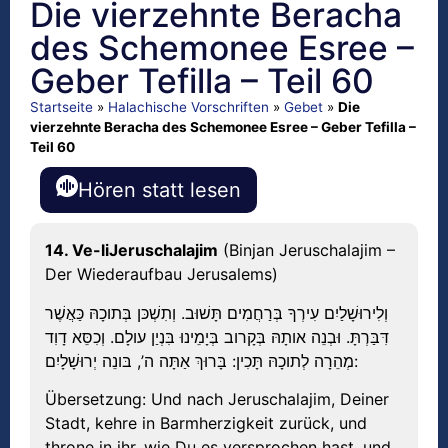
Die vierzehnte Beracha
des Schemonee Esree –
Geber Tefilla – Teil 60
Startseite
»
Halachische Vorschriften
»
Gebet
»
Die
vierzehnte Beracha des Schemonee Esree – Geber Tefilla –
Teil 60
Hören statt lesen
14. Ve-liJeruschalajim
(Binjan Jeruschalajim –
Der Wiederaufbau Jerusalems)
וְלִירוּשָׁלַיִם עִירְךָ בְּרַחֲמִים תָּשׁוּב. וְתִשְׁכּן בְּתוכָהּ כַּאֲשֶׁר
דִּבַּרְתָּ. וּבְנֵה אותָהּ בְּקָרוב בְּיָמֵינוּ בִּנְיַן עולָם. וְכִסֵּא דָוִד
מְהֵרָה לְתוכָהּ תָּכִין: בָּרוּךְ אַתָּה ה’, בּונֵה יְרוּשָׁלָיִם:
Übersetzung: Und nach Jeruschalajim, Deiner
Stadt, kehre in Barmherzigkeit zurück, und
throne in ihr, wie Du es versprochen hast, und