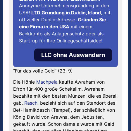
Anonyme Unternehmensgründung in den
USA!
LTD Gründung in Dublin, Irland
, mit
offizieller Dublin-Adresse.
Gründen Sie
eine Firma in den USA
mit einem
Bankkonto als Anlagenschutz oder als
Start-up für Ihre Onlinegeschäftsidee!
LLC ohne Auswandern
“Für das volle Geld” (23: 9)
Die Höhle
Machpela
kaufte Awraham von
Efron für 400 große Schekalim. Awraham
bezahlte mit den besten Münzen, die es überall
gab.
Raschi
bezieht sich auf den Standort des
Bet-Hamikdasch (Tempel), der schließlich von
König David von Arawna, dem Jebusiten,
gekauft wurde. Schon damals wurde mit Geld
bezahlt, das von allen Händlern akzeptiert