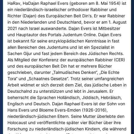
HaRav, HaDajan Raphael Evers (geboren am 8. Mai 1954) ist
ein niederländisch-israelischer orthodoxer Rabbiner und
Richter (Dajan) des Europäischen Beit Din's. Er war Rabbiner
in den Niederlanden und Deutschland, bevor er am 1. August
2021 nach Israel auswanderte. Dajan Evers ist Mitbesitzer
und Hauptautor des Portals Judentum Online. Dajan Evers
ist bekannt für seine enzyklopädischen Kenntnisse in fast
allen Bereichen des Judentums und ist ein Spezialist in
Sachen Gijur und fast jedem Bereich des Jüdischen Rechts.
Als Mitglied der Konferenz der europäischen Rabbiner (CER)
und des europäischen Beit Din hat er mehrere Bücher
geschrieben, darunter „Talmudisches Denken“, „Die Echte
Tora“ und „Schaatnes Gesetze“. Trotz seiner umfangreichen
Arbeit widmet er sich derzeit dem Ziel, das jüdische Leben in
Deutschalnd zu unterstützen und lebt in Jerusalem. Er
beherrscht die Sprachen Holländisch, Jiddisch, Hebräisch,
Englisch und Deutsch. Dajan Raphael Evers ist der Sohn von
Hans Evers und Bloeme Evers-Emden (1926-2016),
niederländisch-jüdischen Eltern. Seine Mutter überlebte den
Holocaust und veröffentlichte später vier Bücher über ihre
Forschung zu niederländisch-jüdischen Kindern, die während