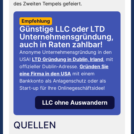
des Zweiten Tempels gefeiert.
Empfehlung
Günstige LLC oder LTD
Unternehmensgründung,
auch in Raten zahlbar!
Anonyme Unternehmensgründung in den
USA!
LTD Gründung in Dublin, Irland
, mit
offizieller Dublin-Adresse.
Gründen Sie
eine Firma in den USA
mit einem
Bankkonto als Anlagenschutz oder als
Start-up für Ihre Onlinegeschäftsidee!
LLC ohne Auswandern
QUELLEN