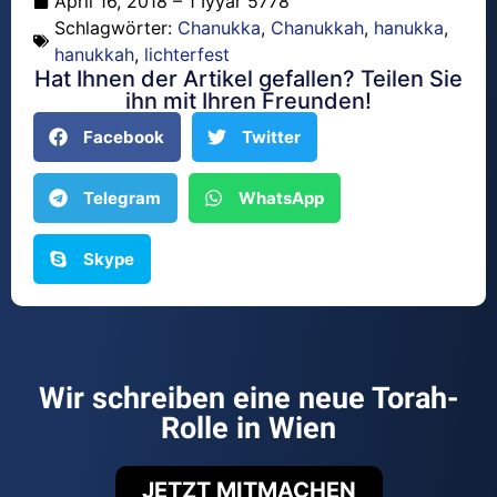
April 16, 2018 – 1 Iyyar 5778
Schlagwörter:
Chanukka
,
Chanukkah
,
hanukka
,
hanukkah
,
lichterfest
Hat Ihnen der Artikel gefallen? Teilen Sie
ihn mit Ihren Freunden!
Facebook
Twitter
Telegram
WhatsApp
Skype
Wir schreiben eine neue Torah-
Rolle in Wien
JETZT MITMACHEN