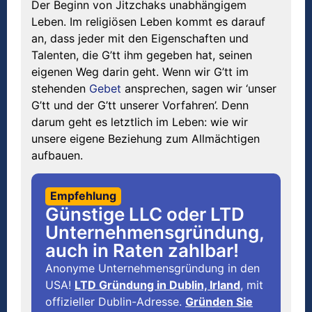
Der Beginn von Jitzchaks unabhängigem
Leben. Im religiösen Leben kommt es darauf
an, dass jeder mit den Eigenschaften und
Talenten, die G’tt ihm gegeben hat, seinen
eigenen Weg darin geht. Wenn wir G’tt im
stehenden
Gebet
ansprechen, sagen wir ‘unser
G’tt und der G’tt unserer Vorfahren’. Denn
darum geht es letztlich im Leben: wie wir
unsere eigene Beziehung zum Allmächtigen
aufbauen.
Empfehlung
Günstige LLC oder LTD
Unternehmensgründung,
auch in Raten zahlbar!
Anonyme Unternehmensgründung in den
USA!
LTD Gründung in Dublin, Irland
, mit
offizieller Dublin-Adresse.
Gründen Sie